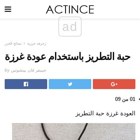
ad
زخرفة خرزية
نصائح الخرز
حبة التطريز باستخدام عودة غرزة
by جينيفر فان بينشوتين
01 من 09
العودة غرزة حبة التطريز