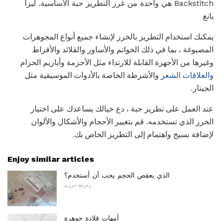
Backstitch هي واحدة من غرز التطريز حبة الأساسية. ليزا
يانغ
يمكنك استخدام التطريز بالخرز لإنشاء جميع أنواع المجوهرات
المصبوغة ، بما في ذلك الخواتم والأساور والقلائد والأقراط
وغيرها من الأجهزة القابلة للارتداء مثل الأحزمة وأبازيم الحزام
والعلاقات الشعر
والأشرطة الخاصة بالأدوات الموسيقية مثل
الجيتار.
عند العمل على تطريز حبة ، دع خيالك يساعدك على اختيار
الخرز الذي تستخدمه. قم بتغيير الأحجام والأشكال والألوان
لإضافة نسيج واهتمام إلى التطريز الخاص بك.
Enjoy similar articles
الذي يعقص الحجم يجب أن أستخدم؟
زخرفة خرزية
أمهات قلادة جوهرة