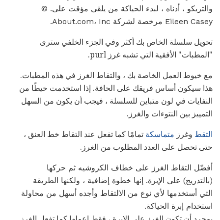
والتريكو ، أدناه ، لبدء الحياكة من يلقي مؤقت على. ©
Eileen Casey مرخصة لشركة About.com، Inc.
تحويل سلسلة الخاص بك أكثر وفي الجزء الخلفي سترى
"المطبات" الأفقية التي تشبه غرز purl.
مع خيوط العمل الخاصة بك ، والتقاط الغرز في هذه المطبات.
هذا سيكون أساس فريقك على الحافة. إذا استخدمت خيطًا من
النفايات في لون متباين للسلسلة ، فيجب أن يكون من السهل
التمييز بين النتوءات والغرز.
التقط
وغرز
متماسكة
تمامًا كما تفعل عند التقاط خط العنق ،
حتى تحصل على العدد المطلوب من الغرز.
أفضّل التقاط الغرز على خطاف الكروشيه ثم حركها
(بالتدريج) على الإبرة. إنها خطوة إضافية ، ولكنها الطريقة
التي أستخدمها لأي نوع من الالتقاط وأجده أسهل من محاولة
استخدام إبرة الحياكة.
بمجرد أن تكون الغرز على الإبرة ، فقط اعملها كما تفعل الغرز