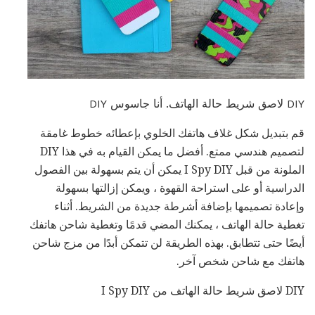
DIY لاصق شريط حالة الهاتف. أنا جاسوس DIY
قم بتبديل شكل غلاف هاتفك الخلوي بإعطائه خطوط غامقة
لتصميم هندسي ممتع. أفضل ما يمكن القيام به في هذا DIY
الملونة من قبل I Spy DIY يمكن أن يتم بسهولة بين الفصول
الدراسية أو على استراحة القهوة ، ويمكن إزالتها بسهولة
وإعادة تصميمها بإضافة أشرطة جديدة من الشريط. أثناء
تغطية حالة الهاتف ، يمكنك المضي قدمًا وتغطية شاحن هاتفك
أيضًا حتى تتطابق. بهذه الطريقة لن تتمكن أبدًا من مزج شاحن
هاتفك مع شاحن شخص آخر.
DIY لاصق شريط حالة الهاتف من I Spy DIY