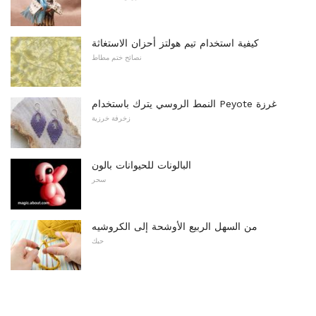
كيفية استخدام تيم هولتز أحزان الاستغاثة
نصائح ختم مطاط
النمط الروسي يترك باستخدام Peyote غرزة
زخرفة خرزية
البالونات للحيوانات بالون
سحر
من السهل الربيع الأوشحة إلى الكروشيه
حبك