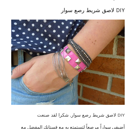
DIY لاصق شريط رصع سوار
DIY لاصق شريط رصع سوار. شكرا لقد صنعت
أضيفي سواراً مرصعاً لتستمتع به مع فستانك المفضل مع