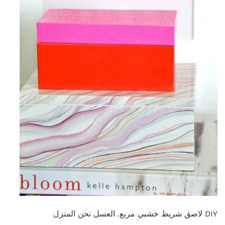
DIY لاصق شريط خشبي مربع. العسل نحن المنزل