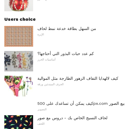
Users choice
من السهل بطاقة خدعة نمط لحاف
الإبرة
كم عدد حبات البذور التي أحتاجها؟
أساسيات الخرز
كيف لالهدايا التفاف الزهور الطازجة مثل الموالية
الحرف المبتدئين ورقة
كيف يمكن أن تساعدك على 500px.com بيع الصور
التصوير
لحاف النسيج الخاص بك - دروس مع صور
اللحف