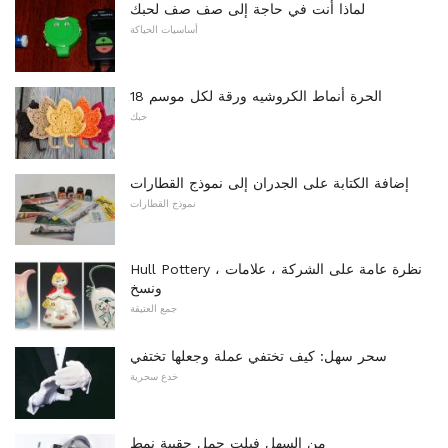
لماذا أنت في حاجة إلى صف صف لحبك
أساسيات الحياكة
18 الحرة أنماط الكروشيه ورقة لكل موسم
حبك
إضافة الكتابة على الجدران إلى نموذج القطارات
نموذج القطارات
Hull Pottery نظرة عامة على الشركة ، علامات ،
ونسخ
جمع العتيقة
سحر سهل: كيف تختفي عملة وجعلها تختفي
خدع سحرية
من السهل فيلت حمل حقيبة نمط