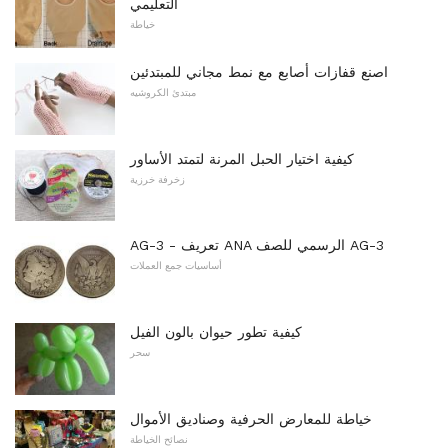
التعليمي
خياطة
اصنع قفازات أصابع مع نمط مجاني للمبتدئين
مبتدئ الكروشيه
كيفية اختيار الحبل المرنة لتمتد الأساور
زخرفة خرزية
AG-3 - تعريف ANA الرسمي للصف AG-3
أساسيات جمع العملات
كيفية تطور حيوان بالون الفيل
سحر
خياطة للمعارض الحرفية وصناديق الأموال
نصائح الخياطة