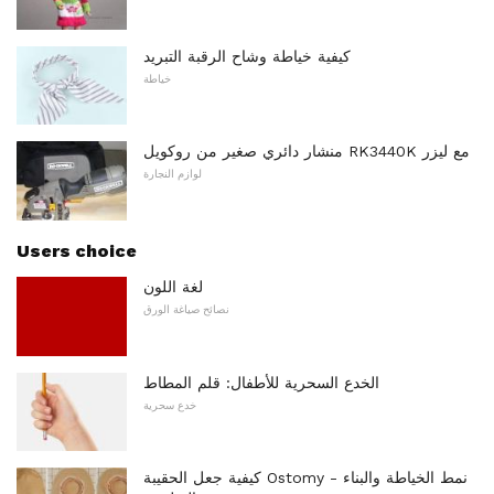
كيفية خياطة وشاح الرقبة التبريد
خياطة
منشار دائري صغير من روكويل RK3440K مع ليزر
لوازم النجارة
Users choice
لغة اللون
نصائح صياغة الورق
الخدع السحرية للأطفال: قلم المطاط
خدع سحرية
كيفية جعل الحقيبة Ostomy - نمط الخياطة والبناء