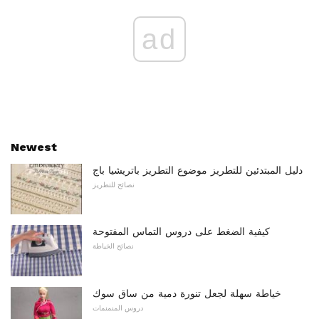
ad
Newest
دليل المبتدئين للتطريز موضوع التطريز باتريشيا باج
نصائح للتطريز
كيفية الضغط على دروس التماس المفتوحة
نصائح الخياطة
خياطة سهلة لجعل تنورة دمية من ساق سوك
دروس المنمنمات