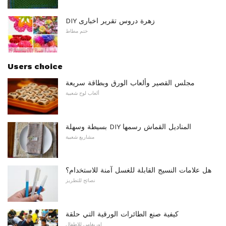
DIY زهرة دروس تقرير اخبارى
ختم مطاط
Users choice
مجلس القصير وألعاب الورق وبطاقة سريعة
ألعاب لوح شعبية
بسيطة وسهلة DIY المناديل القماش رسمها
مشاريع شعبية
هل علامات النسيج القابلة للغسل آمنة للاستخدام؟
نصائح للتطريز
كيفية صنع الطائرات الورقية التي حلقة
اوريغامي للاطفال