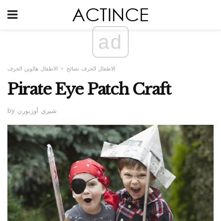
ad
الاطفال الحرف نصائح
الاطفال هالوين الحرف
Pirate Eye Patch Craft
by شيري أوزبورن