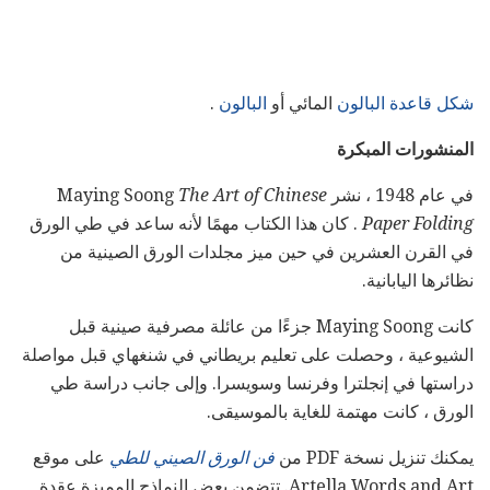
شكل قاعدة البالون
المائي أو
البالون
.
المنشورات المبكرة
في عام 1948 ، نشر Maying Soong
The Art of Chinese
Paper Folding
. كان هذا الكتاب مهمًا لأنه ساعد في طي الورق
في القرن العشرين في حين ميز مجلدات الورق الصينية من
نظائرها اليابانية.
كانت Maying Soong جزءًا من عائلة مصرفية صينية قبل
الشيوعية ، وحصلت على تعليم بريطاني في شنغهاي قبل مواصلة
دراستها في إنجلترا وفرنسا وسويسرا. وإلى جانب دراسة طي
الورق ، كانت مهتمة للغاية بالموسيقى.
يمكنك تنزيل نسخة PDF من
فن الورق الصيني للطي
على موقع
Artella Words and Art. تتضمن بعض النماذج المميزة عقدة