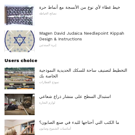
خيط غطاء لأي نوع من الأنسجة مع أنماط حرة
نصائح الخياطة
Magen David Judaica Needlepoint Kippah
Design & Instructions
إبرة المبتدئين
Users choice
التخطيط لتصنيف ساحة للسكك الحديدية النموذجية
الخاصة بك
نموذج القطارات
استبدال السطح على منشار ذراع شعاعي
لوازم النجارة
ما الكتب التي أحتاجها للبدء في صنع الصابون؟
أساسيات الشموع وصابون