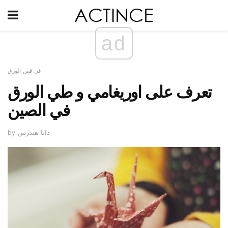
ad
فن قص الورق
تعرف على اوريغامي و طي الورق
في الصين
by دانا هندرس