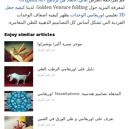
لمعرفة المزيد حول Golden Venture folding. لدينا
كيفية جعل
3D
تعليمي
اوريغامي الوحدات
يظهر كيفية اضعاف الوحدات
الفردية التي تشكل أساس كل التصاميم الذهبية للطي المغامرة.
Enjoy similar articles
موجز سيرة أكيرا يوشيزاوا
فن قص الورق
دليل على اوريغامي الرطب الطي
فن قص الورق
اوريغامي Tessellations: المذهلة تصاميم هندسية
فن قص الورق
تعرف على اوريغامي و طي الورق في الصين
فن قص الورق