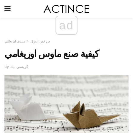
ad
فن قص الورق
مبتدئ اوريغامي
كيفية صنع ماوس اوريغامي
by كريسي بك