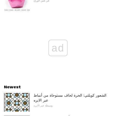
فن قص الورق
ad
Newest
الشعور كويلتي: الحرة لحاف مستوحاة من أنماط
عبر الابره
وسيطة عبر الابره