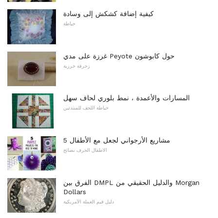
كيفية إضافة كشكش إلى وسادة
خياطة
غرزة على مدي Peyote حول كابوشون
زخرفة خرزية
المسارات والأعمدة ، نمط بلوري لحاف سهل
خياطة اللحف للمبتدئين
5 مشاريع الأرجواني لجعل مع الأطفال
الاطفال الحرف نصائح
الفرق بين DMPL والدليل الحقيقي من Morgan
Dollars
دليل قيم العملة الأمريكية