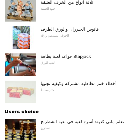
ثلاثة أنواع من الخزف العتيقة
جمع العتيقة
فانوس الخيزران والورق الطرف
الحرف المبتدئين ورقة
قواعد لعبة بطاقة Slapjack
لعب الورق
أخطاء ختم مطاطية مشتركة وكيفية تجنبها
ختم مطاط
Users choice
تعلم ماتي كذبة: أسرع لعبة في لعبة الشطرنج
شطرنج