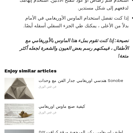
استخدم قلم رصاص أو عود لتفتح الأذنين. استخدم إبهامك
لدفعهم إلى شكل مستدير.
إذا كنت تفضل استخدام الماوس الأوريغامي في الأمام
بدلاً من الأعلى ، يمكنك طي الجزء السفلي أسفله أيضًا.
نصيحة: إذا كنت تقوم بملء هذا الماوس بالأوريغامي مع
الأطفال ، فيمكنهم رسم بعض العيون والشعرة لجعله أكثر
متعة!
Enjoy similar articles
هندسي اوريغامي جدار الفن مع وحدات Sonobe
فن قص الورق
كيفية صنع ماوس اوريغامي
فن قص الورق
DIY لطيف اوريغامي ركن المرجعية ورقة كرافت