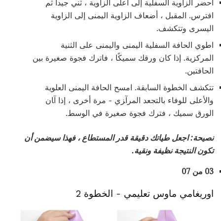
احضر الزاوية السفلية إلى أعلى الزاوية ، ثني جيداً ثم
افترس. المقبل ، أضعاف الزاوية اليمنى إلى الزاوية
اليسرى وتتكشف.
اطوي الحافة السفلية اليمنى واليمنى على الثنية
المركزية. إذا كان ورقك سميكًا ، فاترك فجوة صغيرة بين
الحافتين.
تتكشف الخطوة السابقة. اﻣﺴﺢ اﻟﺤﺎﻓﺔ اﻟﻴﻤﻨﻰ اﻟﻌﻠﻮﻳﺔ
واﻷﻋﻠﻰ ﻟﻠﻮﻓﺎء ﺑﺎﻟﺘﺠﻌﺪ اﻟﻤﺮآﺰي - ﻣﺮة أﺧﺮى ، إذا آﺎن
اﻟﻮرق ﺳﻤﻴﻚ ، ﻓﺘﺮك ﻓﺠﻮة ﺻﻐﻴﺮة ﻓﻲ اﻟﻮﺳﻂ.
نصيحة: اجعل طياتك دقيقة قدر المستطاع ، فهذا سيضمن أن
تكون النتيجة نظيفة ونقية.
03 من 07
اوريغامي ماوس تعليمي - الخطوة 2