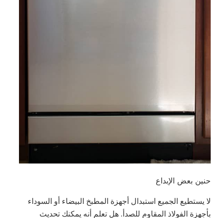
حنين بعض الإبداع
لا يستطيع الجميع استبدال أجهزة المطبخ البيضاء أو السوداء
بأجهزة الفولاذ المقاوم للصدأ. هل تعلم أنه يمكنك تحديث